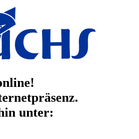
online!
ternetpräsenz.
hin unter: