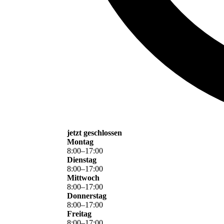
jetzt geschlossen
Montag
8
:
00
–
17
:
00
Dienstag
8
:
00
–
17
:
00
Mittwoch
8
:
00
–
17
:
00
Donnerstag
8
:
00
–
17
:
00
Freitag
8
:
00
–
17
:
00