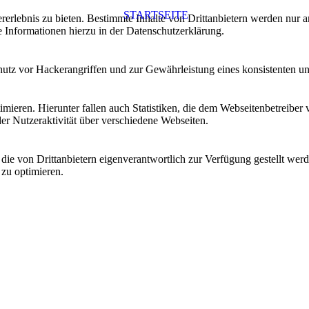
STARTSEITE
lebnis zu bieten. Bestimmte Inhalte von Drittanbietern werden nur ang
e Informationen hierzu in der Datenschutzerklärung.
utz vor Hackerangriffen und zur Gewährleistung eines konsistenten un
ieren. Hierunter fallen auch Statistiken, die dem Webseitenbetreiber v
r Nutzeraktivität über verschiedene Webseiten.
 die von Drittanbietern eigenverantwortlich zur Verfügung gestellt wer
 zu optimieren.